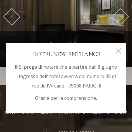
Camera deluxe
HOTEL NEW ENTRANCE
FINO A 3 PERSONE
!!! Si prega di notare che a partire dall'8 giugno
l'ingresso dell'hotel avverrà dal numero 35 di
rue de l'Arcade - 75008 PARIGI !!
Grazie per la comprensione.
Migliore tariffa garantita
PRENOTA DIRETTAMENTE CON NOI PER LE MIGLIORI TARIFFE